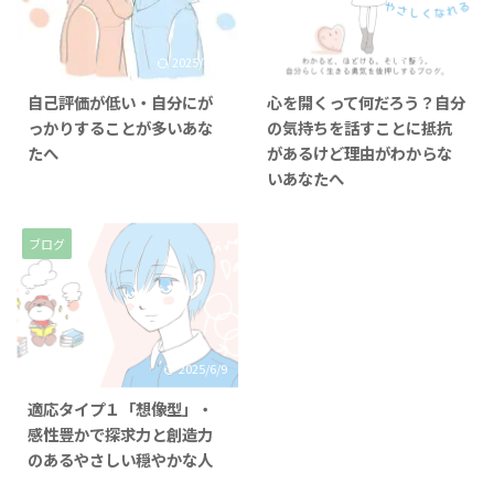
2025/7/25
2025/11/4
自己評価が低い・自分にが
心を開くって何だろう？自分
っかりすることが多いあな
の気持ちを話すことに抵抗
たへ
があるけど理由がわからな
いあなたへ
ブログ
2025/6/9
適応タイプ１「想像型」・
感性豊かで探求力と創造力
のあるやさしい穏やかな人