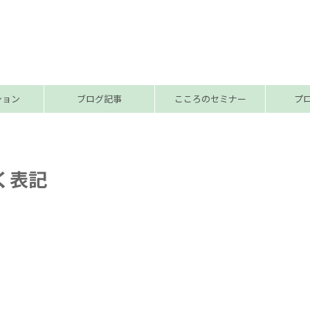
ション
ブログ記事
こころのセミナー
プ
く表記