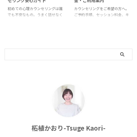
セリング安心ガイド
金・ご利用案内
初めての心理カウンセリングは誰
カウンセリングをご希望の方へ。
でも不安なもの。うまく話せなく
ご予約手順、セッション料金、キ
ても、何を話したらいいか分から
ャンセルポリシー、事前のご確認
なくても大丈夫です。このページ
事項をまとめて掲載しています。
では、あなたが感じるかもしれな
い不安や疑問に一つひとつ丁寧に
お答えします。安心して、ありの
ままの自分でカウンセリングを受
けられるよう、その第一歩をサポ
ートします。
柘植かおり-Tsuge Kaori-